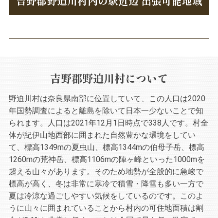
吉野郡野迫川村内の駅近辺 出張可能地域
吉野郡野迫川村について
野迫川村は奈良県南部に位置していて、この人口は2020
年国勢調査によると離島を除いて日本一少ないことで知
られます。人口は2021年12月1日時点で338人です。村全
体が紀伊山地西部に囲まれた自然豊かな環境をしてい
て、標高1349mの夏虫山、標高1344mの伯母子岳、標高
1260mの荒神岳、標高1106mの陣ヶ峰といった1000mを
超える山々があります。そのため地勢が全般的に急峻で
標高が高く、冬は非常に寒冷で積雪・降雪も多い一方で
夏は冷涼な過ごしやすい気候をしているのです。このよ
うに山々に囲まれていることから村内の可住地面積は割