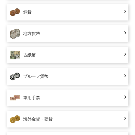
銅貨
地方貨幣
古紙幣
プルーフ貨幣
軍用手票
海外金貨・硬貨