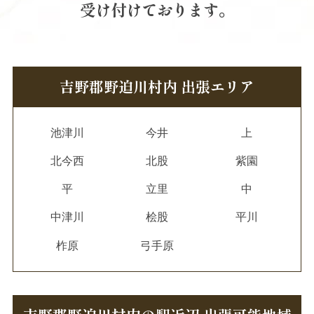
受け付けております。
吉野郡野迫川村内 出張エリア
池津川
今井
上
北今西
北股
紫園
平
立里
中
中津川
桧股
平川
柞原
弓手原