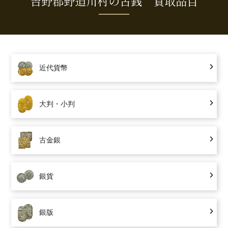
吉野郡野迫川村の古銭 買取品目
近代貨幣
大判・小判
古金銀
銀貨
銀版