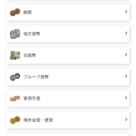
銅貨
地方貨幣
古紙幣
プルーフ貨幣
軍用手票
海外金貨・硬貨