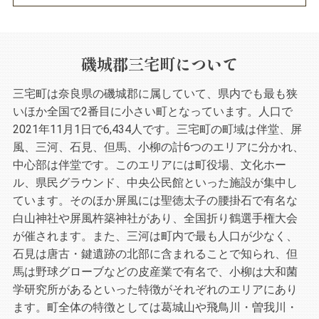
磯城郡三宅町について
三宅町は奈良県の磯城郡に属していて、県内でも最も狭
いほか全国で2番目に小さい町となっています。人口で
2021年11月1日で6,434人です。三宅町の町域は伴堂、屏
風、三河、石見、但馬、小柳の計6つのエリアに分かれ、
中心部は伴堂です。このエリアには町役場、文化ホー
ル、県民グラウンド、中央公民館といった施設が集中し
ています。そのほか屏風には聖徳太子の腰掛石で有名な
白山神社や屏風杵築神社があり、全国折り鶴選手権大会
が催されます。また、三河は町内で最も人口が少なく、
石見は唐古・鍵遺跡の北部に含まれることで知られ、但
馬は野球グローブなどの皮産業で有名で、小柳は大和菌
学研究所があるといった特徴がそれぞれのエリアにあり
ます。町全体の特徴としては葛城山や飛鳥川・曽我川・