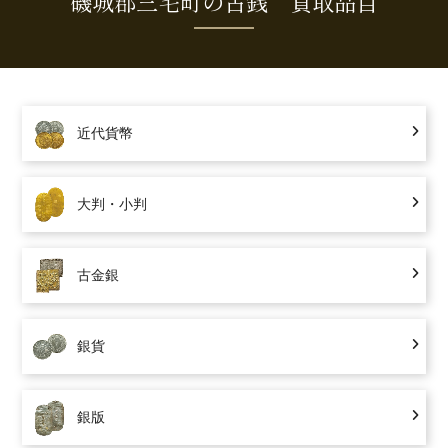
磯城郡三宅町の古銭 買取品目
近代貨幣
大判・小判
古金銀
銀貨
銀版