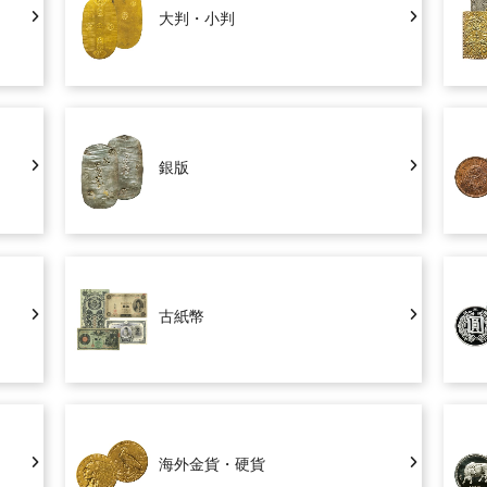
大判・小判
銀版
古紙幣
海外金貨・硬貨