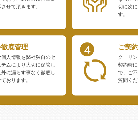
示させて頂きます。
切に次に
す。
の徹底管理
ご契
な個人情報を弊社独自のセ
クーリン
ステムにより大切に保管し
契約時に
社外に漏らす事なく徹底し
で、ご不
けております。
質問くだ