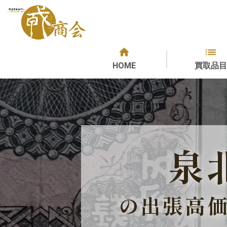
HOME
買取品目
泉
の出張高