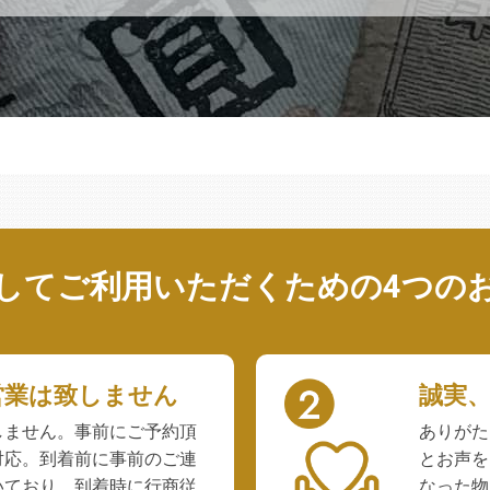
してご利用いただくための
4つの
営業は致しません
誠実
しません。事前にご予約頂
ありがた
対応。到着前に事前のご連
とお声を
いており、到着時に行商従
なった物