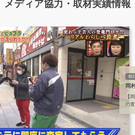
メディア協力・取材実績情報
朝
岡
【岡
の査