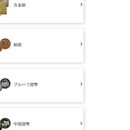
古金銀
銅貨
プルーフ貨幣
中国貨幣