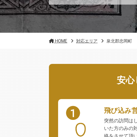
HOME
対応エリア
泉北郡忠岡町
安心
飛び込み
突然の訪問は
いた方のみの
絡をさせて頂