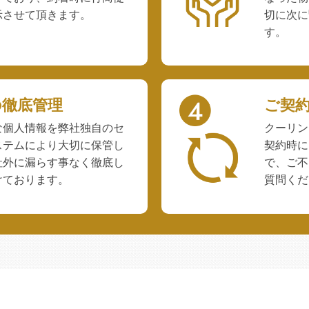
示させて頂きます。
切に次に
す。
の徹底管理
ご契
な個人情報を弊社独自のセ
クーリン
ステムにより大切に保管し
契約時に
社外に漏らす事なく徹底し
で、ご不
けております。
質問くだ