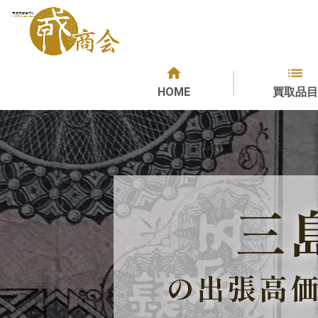
HOME
買取品目
三
の出張高