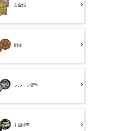
古金銀
銅貨
プルーフ貨幣
中国貨幣