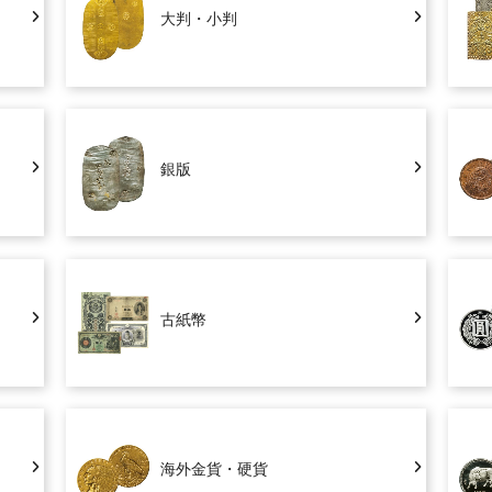
大判・小判
銀版
古紙幣
海外金貨・硬貨