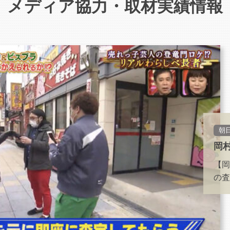
メディア協力・取材実績情報
朝
岡
【岡
の査