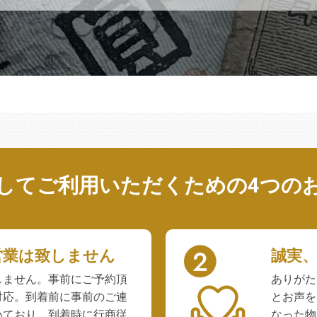
してご利用いただくための
4つの
営業は致しません
誠実
しません。事前にご予約頂
ありがた
対応。到着前に事前のご連
とお声を
いており、到着時に行商従
なった物