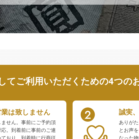
してご利用いただくための
4つの
営業は致しません
誠実
しません。事前にご予約頂
ありがた
対応。到着前に事前のご連
とお声を
いており、到着時に行商従
なった物