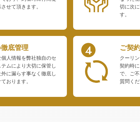
示させて頂きます。
切に次に
す。
の徹底管理
ご契
な個人情報を弊社独自のセ
クーリン
ステムにより大切に保管し
契約時に
社外に漏らす事なく徹底し
で、ご不
けております。
質問くだ