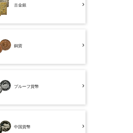
古金銀
銅貨
プルーフ貨幣
中国貨幣