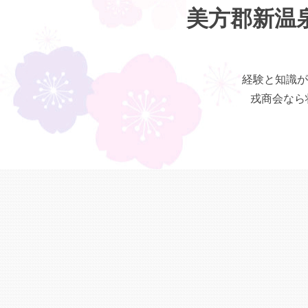
美方郡新温
経験と知識が
戎商会なら状態