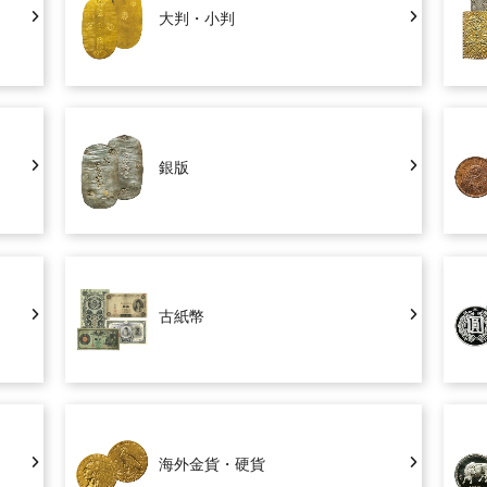
大判・小判
銀版
古紙幣
海外金貨・硬貨