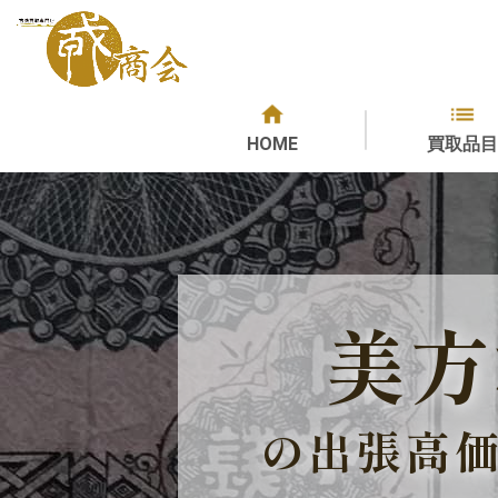
HOME
買取品目
美方
の出張高